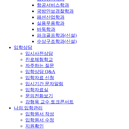
항공서비스학과
국방안보경찰학과
패션산업학과
실용무용학과
바둑학과
파크골프학과(신설)
수상구조학과(신설)
입학상담
입시사전상담
진로체험학교
자주하는 질문
입학상담 Q&A
입학자료 신청
입시기간 문자알림
입학자료실
문의전화보기
강형욱 교수 토크콘서트
나의 입학관리
입학원서 작성
입학원서 수정
지원확인