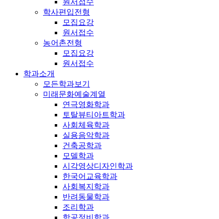
원서접수
학사편입전형
모집요강
원서접수
농어촌전형
모집요강
원서접수
학과소개
모든학과보기
미래문화예술계열
연극영화학과
토탈뷰티아트학과
사회체육학과
실용음악학과
건축공학과
모델학과
시각영상디자인학과
한국어교육학과
사회복지학과
반려동물학과
조리학과
항공정비학과