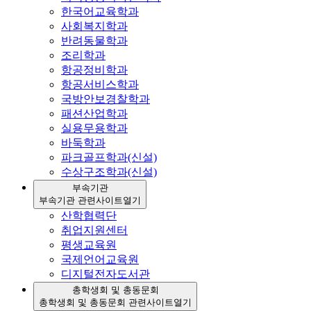
한국어교육학과
사회복지학과
반려동물학과
조리학과
항공정비학과
항공서비스학과
국방안보경찰학과
패션산업학과
실용무용학과
바둑학과
파크골프학과(신설)
수상구조학과(신설)
부속기관
부속기관 관련사이트
열기
산학협력단
취업지원센터
평생교육원
국제언어교육원
디지털전자도서관
총학생회 및 총동문회
총학생회 및 총동문회 관련사이트
열기