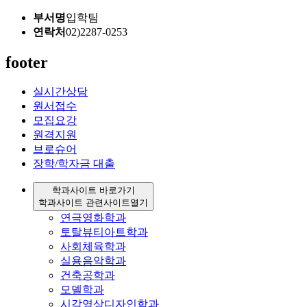
부서명
입학팀
연락처
02)2287-0253
footer
실시간상담
원서접수
모집요강
원격지원
브로슈어
장학/학자금 대출
학과사이트 바로가기
학과사이트 관련사이트
열기
연극영화학과
토탈뷰티아트학과
사회체육학과
실용음악학과
건축공학과
모델학과
시각영상디자인학과